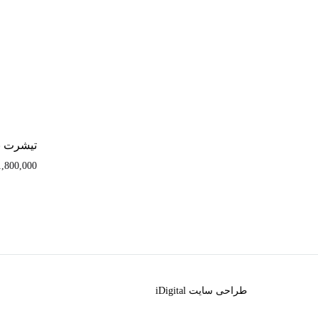
اضافه
به
علاقه‌مندی
تيشرت ب
1,800,000
طراحی سایت
iDigital